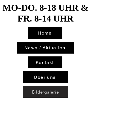
MO-DO. 8-18 UHR &
MO-DO. 8-18 UHR &
FR. 8-14 UHR
FR. 8-14 UHR
Home
News / Aktuelles
Kontakt
Über uns
Bildergalerie