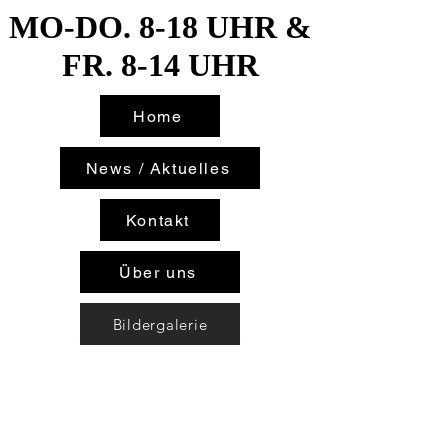
MO-DO. 8-18 UHR &
MO-DO. 8-18 UHR &
FR. 8-14 UHR
FR. 8-14 UHR
Home
News / Aktuelles
Kontakt
Über uns
Bildergalerie